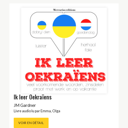
Ik leer Oekraïens
JM Gardner
Livre audio lu par
Emma
,
Olga
VOIR EN DÉTAIL