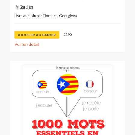
JM Gardner
Livre audio lu par
Florence
,
Georgieva
€
5.90
AJOUTER AU PANIER
Voir en détail