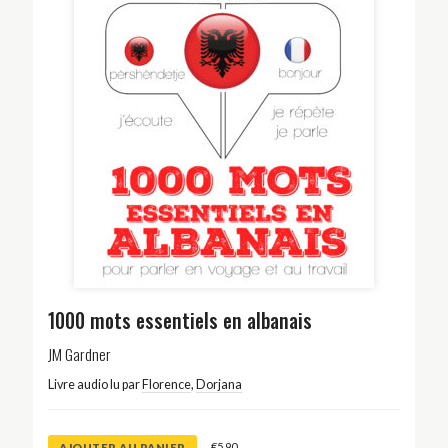
1000 mots essentiels en albanais
JM Gardner
Livre audio lu par
Florence
,
Dorjana
€
5.90
AJOUTER AU PANIER