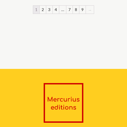
1
2
3
4
…
7
8
9
→