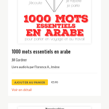
1000 mots essentiels en arabe
JM Gardner
Livre audio lu par
Florence A.
,
Imène
€
5.90
AJOUTER AU PANIER
Voir en détail