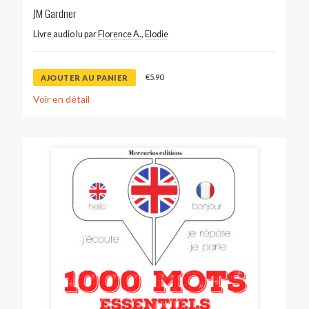
JM Gardner
Livre audio lu par
Florence A.
,
Elodie
€
5.90
AJOUTER AU PANIER
Voir en détail