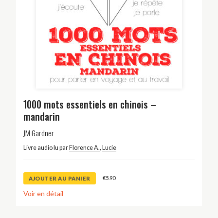
1000 mots essentiels en chinois –
mandarin
JM Gardner
Livre audio lu par
Florence A.
,
Lucie
€
5.90
AJOUTER AU PANIER
Voir en détail