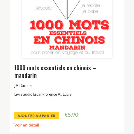
1000 mots essentiels en chinois –
mandarin
JM Gardner
Livre audio lu par
Florence A.
,
Lucie
€
5.90
AJOUTER AU PANIER
Voir en détail