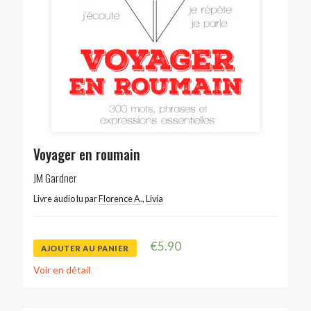
Voyager en roumain
JM Gardner
Livre audio lu par
Florence A.
,
Livia
€
5.90
AJOUTER AU PANIER
Voir en détail