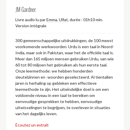
JM Gardner
Livre audio lu par
Emma
,
Ulfat
,
durée : 01h10 min.
Version intégrale
300 gemeenschappelijke uitdrukkingen, de 100 meest
voorkomende werkwoorden. Urdu is een taal in Noord-
India, maar ook in Pakistan, waar het de officiële taal is.
Meer dan 165 miljoen mensen gebruiken Urdu, van wie
60 tot 80 miljoen het gebruiken als hun eerste taal.
Onze leermethode: we hebben honderden
sleutelzinnen en -woorden geselecteerd. Al tientallen
jaren is herhaling op gebleken een effectieve
leermethode te zijn. Het uiteindelijke doel is om een
voldoende niveau in een taal te bereiken om
eenvoudige gesprekken te hebben, eenvoudige
uitwisselingen te begrijpen, te overleven in situaties
van het dagelijks leven.
Écoutez un extrait