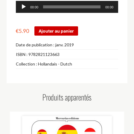
Lecteur
00:00
00:00
audio
€
5.90
Ajouter au panier
Date de publication :
janv. 2019
ISBN :
9782821123663
Collection :
Hollandais - Dutch
Produits apparentés