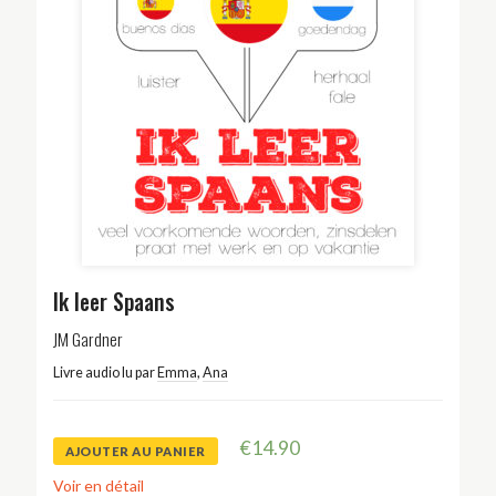
Ik leer Spaans
JM Gardner
Livre audio lu par
Emma
,
Ana
€
14.90
AJOUTER AU PANIER
Voir en détail