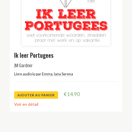
Ik leer Portugees
JM Gardner
Livre audio lu par
Emma
,
Iana Serena
€
14.90
AJOUTER AU PANIER
Voir en détail