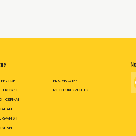
gue
No
– ENGLISH
NOUVEAUTÉS
 – FRENCH
MEILLEURES VENTES
D – GERMAN
ITALIAN
 -SPANISH
ITALIAN