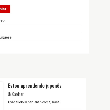
haut/bas
pour
nier
augmenter
ou
019
diminuer
le
volume.
tuguese
Estou aprendendo japonês
JM Gardner
Livre audio lu par
Iana Serena
,
Kana