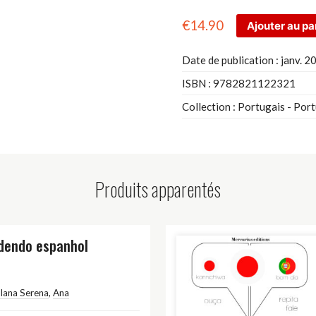
€
14.90
Ajouter au pa
Date de publication :
janv. 2
ISBN :
9782821122321
Collection :
Portugais - Por
Produits apparentés
dendo espanhol
Iana Serena
,
Ana