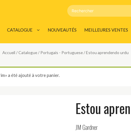
CATALOGUE
NOUVEAUTÉS
MEILLEURES VENTES
ANGLAIS – ENGLISH
Accueil
/
Catalogue
/
Portugais - Portuguese
/ Estou aprendendo urdu
FRANÇAIS – FRENCH
ALLEMAND – GERMAN
m» a été ajouté à votre panier.
ITALIEN – ITALIAN
ESPAGNOL -SPANISH
Estou apre
PORTUGAIS – PORTUGUESE
HOLLANDAIS – DUTCH
JM Gardner