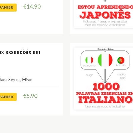
€
14.90
PANIER
as essenciais em
Iana Serena
,
Miran
€
5.90
PANIER