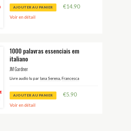
€
14.90
AJOUTER AU PANIER
Voir en détail
1000 palavras essenciais em
italiano
JM Gardner
Livre audio lu par
Iana Serena
,
Francesca
€
5.90
AJOUTER AU PANIER
Voir en détail