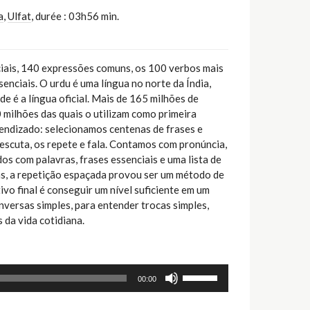
a
,
Ulfat
,
durée : 03h56 min.
ciais, 140 expressões comuns, os 100 verbos mais
enciais. O urdu é uma língua no norte da Índia,
e é a língua oficial. Mais de 165 milhões de
 milhões das quais o utilizam como primeira
endizado: selecionamos centenas de frases e
 escuta, os repete e fala. Contamos com pronúncia,
os com palavras, frases essenciais e uma lista de
s, a repetição espaçada provou ser um método de
ivo final é conseguir um nível suficiente em um
versas simples, para entender trocas simples,
 da vida cotidiana.
Utilisez
00:00
les
flèches