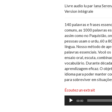
Livre audio lu par
Iana Seren
Version intégrale
140 palavras e frases essen
comuns, as 1000 palavras ess
assim como no Paquistão, ond
pessoas usam o urdu, 60 a 80
língua. Nosso método de apr
palavras essenciais. Você os
ensaio oral, escuta, combinad
vocabulário. Durante década
aprendizagem eficaz. O objet
idioma para poder manter con
para sobreviver em situações
Écoutez un extrait
Lecteur
00:00
audio