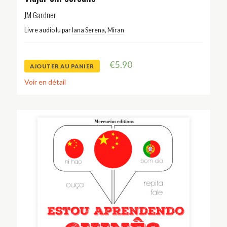
JM Gardner
Livre audio lu par
Iana Serena
,
Miran
€
5.90
AJOUTER AU PANIER
Voir en détail