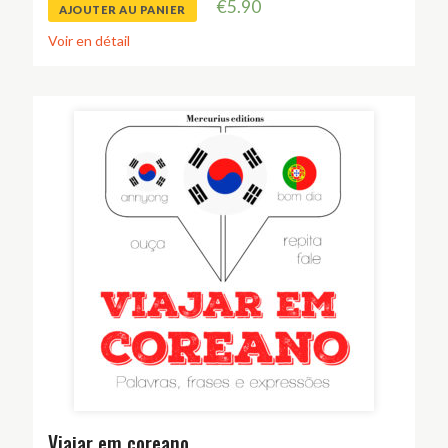
€
5.90
AJOUTER AU PANIER
Voir en détail
Viajar em coreano