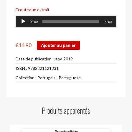
Écoutez un extrait
Lecteur
00:00
00:00
audio
€
14.90
Ajouter au panier
Date de publication :
janv. 2019
ISBN :
9782821121331
Collection :
Portugais - Portuguese
Produits apparentés