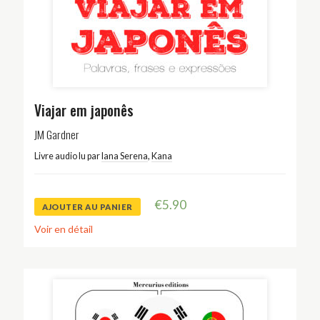
Viajar em japonês
JM Gardner
Livre audio lu par
Iana Serena
,
Kana
€
5.90
AJOUTER AU PANIER
Voir en détail