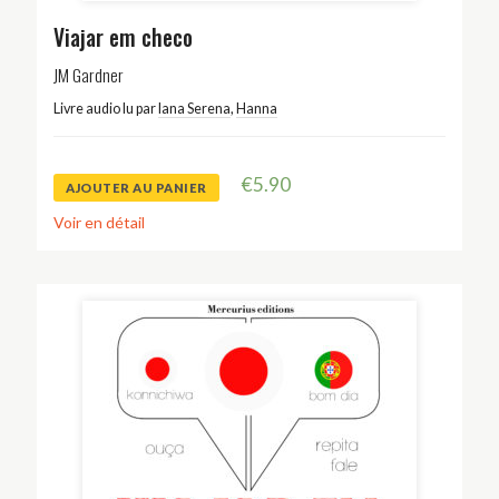
Viajar em checo
JM Gardner
Livre audio lu par
Iana Serena
,
Hanna
€
5.90
AJOUTER AU PANIER
Voir en détail