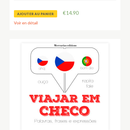
€
14.90
AJOUTER AU PANIER
Voir en détail