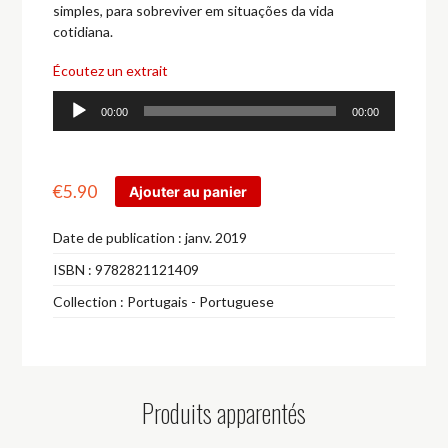
simples, para sobreviver em situações da vida
cotidiana.
Écoutez un extrait
Lecteur
00:00
00:00
audio
€
5.90
Ajouter au panier
Date de publication :
janv. 2019
ISBN :
9782821121409
Collection :
Portugais - Portuguese
Produits apparentés