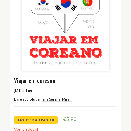
Viajar em coreano
JM Gardner
Livre audio lu par
Iana Serena
,
Miran
€
5.90
AJOUTER AU PANIER
Voir en détail