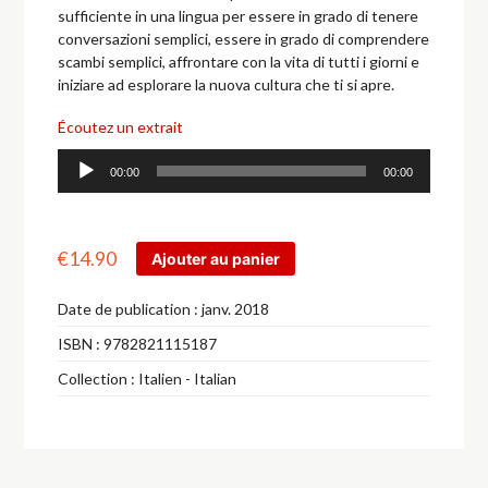
sufficiente in una lingua per essere in grado di tenere
conversazioni semplici, essere in grado di comprendere
scambi semplici, affrontare con la vita di tutti i giorni e
iniziare ad esplorare la nuova cultura che ti si apre.
Écoutez un extrait
Lecteur
00:00
00:00
audio
€
14.90
Ajouter au panier
Date de publication :
janv. 2018
ISBN :
9782821115187
Collection :
Italien - Italian