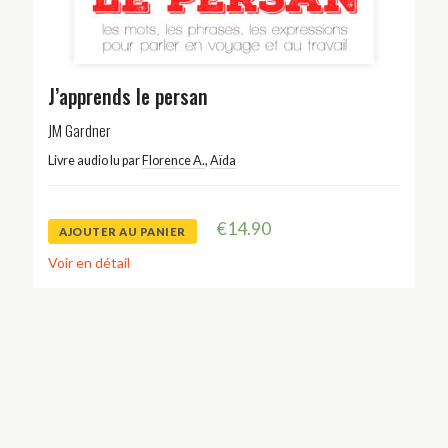
J’apprends le persan
JM Gardner
Livre audio lu par
Florence A.
,
Aïda
€
14.90
AJOUTER AU PANIER
Voir en détail