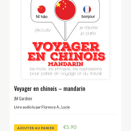
Voyager en chinois – mandarin
JM Gardner
Livre audio lu par
Florence A.
,
Lucie
€
5.90
AJOUTER AU PANIER