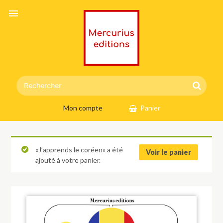
menu
Mon compte
Panier
«J’apprends le coréen» a été
Voir le panier
ajouté à votre panier.