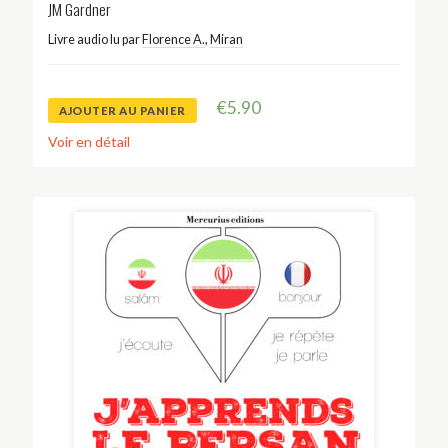
JM Gardner
Livre audio lu par
Florence A.
,
Miran
€
5.90
AJOUTER AU PANIER
Voir en détail