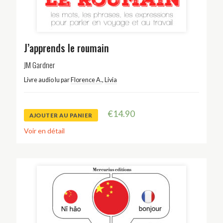
J’apprends le roumain
JM Gardner
Livre audio lu par
Florence A.
,
Livia
€
14.90
AJOUTER AU PANIER
Voir en détail