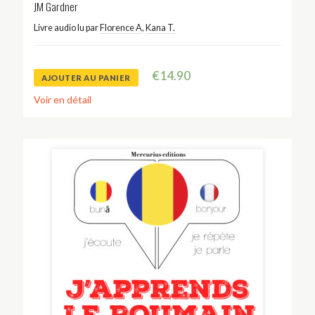
JM Gardner
Livre audio lu par
Florence A
,
Kana T.
€
14.90
AJOUTER AU PANIER
Voir en détail