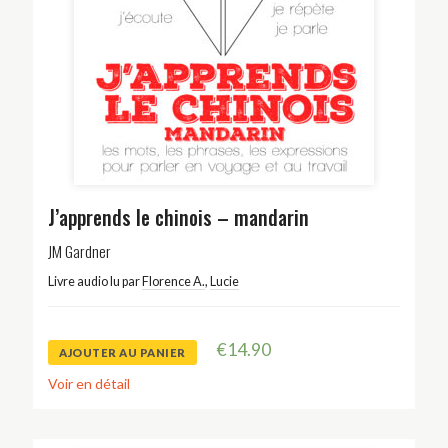
J’apprends le chinois – mandarin
JM Gardner
Livre audio lu par
Florence A.
,
Lucie
€
14.90
AJOUTER AU PANIER
Voir en détail