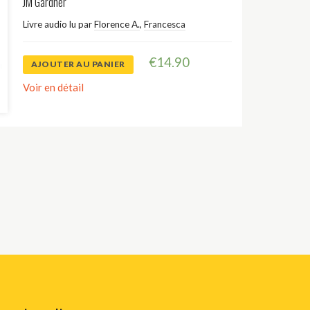
JM Gardner
Livre audio lu par
Florence A.
,
Francesca
€
14.90
AJOUTER AU PANIER
Voir en détail