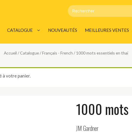
CATALOGUE
NOUVEAUTÉS
MEILLEURES VENTES
ANGLAIS – ENGLISH
Accueil
/
Catalogue
/
Français - French
/ 1000 mots essentiels en thaï
FRANÇAIS – FRENCH
ALLEMAND – GERMAN
 à votre panier.
ITALIEN – ITALIAN
ESPAGNOL -SPANISH
1000 mots e
PORTUGAIS – PORTUGUESE
HOLLANDAIS – DUTCH
JM Gardner