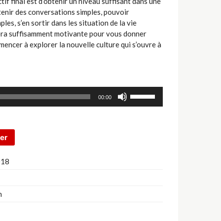
tif final est d’obtenir un niveau suffisant dans une
tenir des conversations simples, pouvoir
es, s’en sortir dans les situation de la vie
sera suffisamment motivante pour vous donner
encer à explorer la nouvelle culture qui s’ouvre à
Utilisez
00:00
les
flèches
haut/bas
pour
ier
augmenter
ou
018
diminuer
le
volume.
h