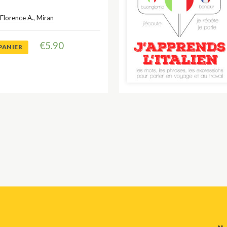
Florence A.
,
Miran
€
5.90
PANIER