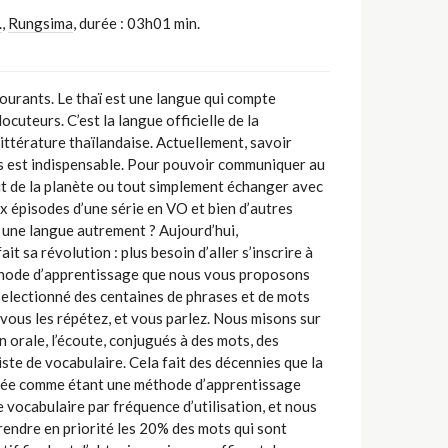
.
,
Rungsima
,
durée : 03h01 min.
courants. Le thaï est une langue qui compte
ocuteurs. C’est la langue officielle de la
 littérature thaïlandaise. Actuellement, savoir
s est indispensable. Pour pouvoir communiquer au
out de la planète ou tout simplement échanger avec
x épisodes d’une série en VO et bien d’autres
une langue autrement ? Aujourd’hui,
it sa révolution : plus besoin d’aller s’inscrire à
thode d’apprentissage que nous vous proposons
 selectionné des centaines de phrases et de mots
 vous les répétez, et vous parlez. Nous misons sur
n orale, l’écoute, conjugués à des mots, des
iste de vocabulaire. Cela fait des décennies que la
vée comme étant une méthode d’apprentissage
e vocabulaire par fréquence d’utilisation, et nous
endre en priorité les 20% des mots qui sont