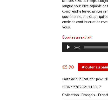
utilisés 80% du temps. L’objec
langue pour être capable de 
comprendre les échanges simpl
quotidienne, une étape qui 
envie de continuer et de comm
vous.
Écoutez un extrait
Lecteur
00:00
audio
€
5.90
Ajouter au pan
Date de publication :
janv. 2
ISBN :
9782821113817
Collection :
Français - Frenc